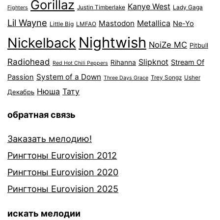
Gorillaz
Kanye West
Justin Timberlake
Lady Gaga
Fighters
Lil Wayne
Mastodon
Metallica
Ne-Yo
Little Big
LMFAO
Nightwish
Nickelback
NoiZe MC
Pitbull
Radiohead
Slipknot
Stream Of
Rihanna
Red Hot Chili Peppers
System of a Down
Passion
Trey Songz
Usher
Three Days Grace
Нюша
Тату
Декабрь
обратная связь
Заказать мелодию!
Рингтоны Eurovision 2012
Рингтоны Eurovision 2020
Рингтоны Eurovision 2025
искать мелодии