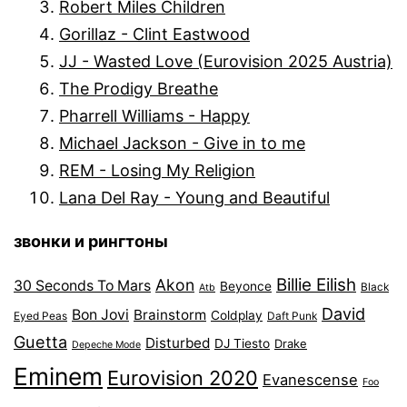
Robert Miles Children
Gorillaz - Clint Eastwood
JJ - Wasted Love (Eurovision 2025 Austria)
The Prodigy Breathe
Pharrell Williams - Happy
Michael Jackson - Give in to me
REM - Losing My Religion
Lana Del Ray - Young and Beautiful
звонки и рингтоны
Billie Eilish
Akon
30 Seconds To Mars
Beyonce
Black
Atb
David
Bon Jovi
Brainstorm
Coldplay
Eyed Peas
Daft Punk
Guetta
Disturbed
DJ Tiesto
Drake
Depeche Mode
Eminem
Eurovision 2020
Evanescense
Foo