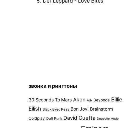
Def Leppard - Love Bites
звонки и рингтоны
Billie
Akon
30 Seconds To Mars
Beyonce
Atb
Eilish
Bon Jovi
Brainstorm
Black Eyed Peas
David Guetta
Coldplay
Daft Punk
Depeche Mode