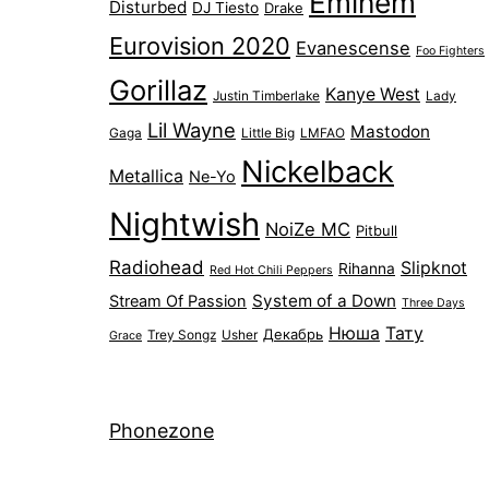
Eminem
Disturbed
DJ Tiesto
Drake
Eurovision 2020
Evanescense
Foo Fighters
Gorillaz
Kanye West
Justin Timberlake
Lady
Lil Wayne
Mastodon
Gaga
Little Big
LMFAO
Nickelback
Metallica
Ne-Yo
Nightwish
NoiZe MC
Pitbull
Radiohead
Slipknot
Rihanna
Red Hot Chili Peppers
System of a Down
Stream Of Passion
Three Days
Нюша
Тату
Декабрь
Trey Songz
Usher
Grace
Phonezone