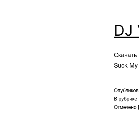
DJ 
Скачать 
Suck My 
Опублико
В рубрике
Отмечено