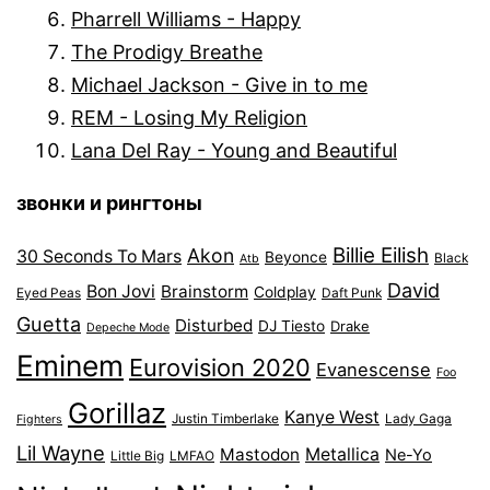
Pharrell Williams - Happy
The Prodigy Breathe
Michael Jackson - Give in to me
REM - Losing My Religion
Lana Del Ray - Young and Beautiful
звонки и рингтоны
Billie Eilish
Akon
30 Seconds To Mars
Beyonce
Black
Atb
David
Bon Jovi
Brainstorm
Coldplay
Eyed Peas
Daft Punk
Guetta
Disturbed
DJ Tiesto
Drake
Depeche Mode
Eminem
Eurovision 2020
Evanescense
Foo
Gorillaz
Kanye West
Justin Timberlake
Lady Gaga
Fighters
Lil Wayne
Mastodon
Metallica
Ne-Yo
Little Big
LMFAO