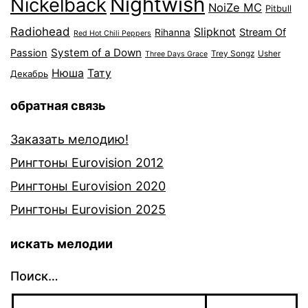
Nightwish
Nickelback
NoiZe MC
Pitbull
Radiohead
Slipknot
Stream Of
Rihanna
Red Hot Chili Peppers
System of a Down
Passion
Trey Songz
Usher
Three Days Grace
Нюша
Тату
Декабрь
обратная связь
Заказать мелодию!
Рингтоны Eurovision 2012
Рингтоны Eurovision 2020
Рингтоны Eurovision 2025
искать мелодии
Поиск…