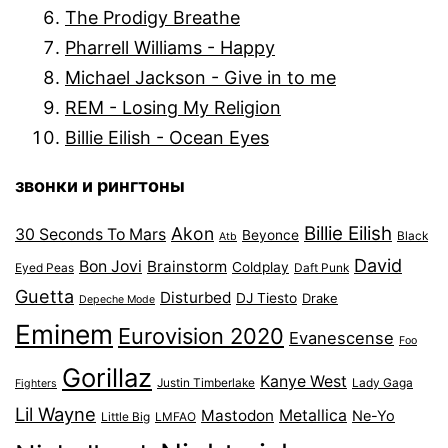
The Prodigy Breathe
Pharrell Williams - Happy
Michael Jackson - Give in to me
REM - Losing My Religion
Billie Eilish - Ocean Eyes
звонки и рингтоны
Billie Eilish
Akon
30 Seconds To Mars
Beyonce
Black
Atb
David
Bon Jovi
Brainstorm
Coldplay
Eyed Peas
Daft Punk
Guetta
Disturbed
DJ Tiesto
Drake
Depeche Mode
Eminem
Eurovision 2020
Evanescense
Foo
Gorillaz
Kanye West
Justin Timberlake
Lady Gaga
Fighters
Lil Wayne
Mastodon
Metallica
Ne-Yo
Little Big
LMFAO