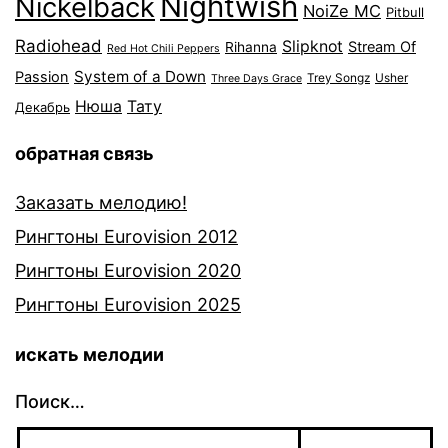
Nightwish
Nickelback
NoiZe MC
Pitbull
Radiohead
Slipknot
Stream Of
Rihanna
Red Hot Chili Peppers
System of a Down
Passion
Trey Songz
Usher
Three Days Grace
Нюша
Тату
Декабрь
обратная связь
Заказать мелодию!
Рингтоны Eurovision 2012
Рингтоны Eurovision 2020
Рингтоны Eurovision 2025
искать мелодии
Поиск…