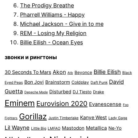
The Prodigy Breathe
Pharrell Williams - Happy
Michael Jackson - Give in to me
REM - Losing My Religion
Billie Eilish - Ocean Eyes
звонки и рингтоны
Billie Eilish
Akon
30 Seconds To Mars
Beyonce
Black
Atb
David
Bon Jovi
Brainstorm
Coldplay
Eyed Peas
Daft Punk
Guetta
Disturbed
DJ Tiesto
Drake
Depeche Mode
Eminem
Eurovision 2020
Evanescense
Foo
Gorillaz
Kanye West
Justin Timberlake
Lady Gaga
Fighters
Lil Wayne
Mastodon
Metallica
Ne-Yo
Little Big
LMFAO