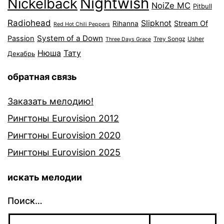
Nightwish
Nickelback
NoiZe MC
Pitbull
Radiohead
Slipknot
Stream Of
Rihanna
Red Hot Chili Peppers
System of a Down
Passion
Trey Songz
Usher
Three Days Grace
Нюша
Тату
Декабрь
обратная связь
Заказать мелодию!
Рингтоны Eurovision 2012
Рингтоны Eurovision 2020
Рингтоны Eurovision 2025
искать мелодии
Поиск…