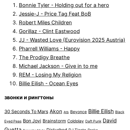
Bonnie Tyler - Holding out for a hero
Jessie-J - Price Tag Feat BoB
Robert Miles Children
Gorillaz - Clint Eastwood
JJ - Wasted Love (Eurovision 2025 Austria)
Pharrell Williams - Happy
The Prodigy Breathe
Michael Jackson - Give in to me
REM - Losing My Religion
Billie Eilish - Ocean Eyes
звонки и рингтоны
Billie Eilish
Akon
30 Seconds To Mars
Beyonce
Black
Atb
David
Bon Jovi
Brainstorm
Coldplay
Eyed Peas
Daft Punk
Guetta
Disturbed