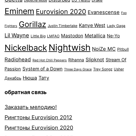
DJ Tiesto
Drake
Depeche Mode
Eminem
Eurovision 2020
Evanescense
Foo
Gorillaz
Kanye West
Justin Timberlake
Lady Gaga
Fighters
Lil Wayne
Mastodon
Metallica
Ne-Yo
Little Big
LMFAO
Nightwish
Nickelback
NoiZe MC
Pitbull
Radiohead
Slipknot
Stream Of
Rihanna
Red Hot Chili Peppers
System of a Down
Passion
Trey Songz
Usher
Three Days Grace
Нюша
Тату
Декабрь
обратная связь
Заказать мелодию!
Рингтоны Eurovision 2012
Рингтоны Eurovision 2020