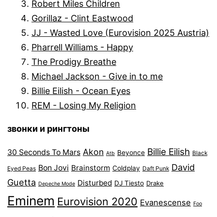
Robert Miles Children
Gorillaz - Clint Eastwood
JJ - Wasted Love (Eurovision 2025 Austria)
Pharrell Williams - Happy
The Prodigy Breathe
Michael Jackson - Give in to me
Billie Eilish - Ocean Eyes
REM - Losing My Religion
звонки и рингтоны
Billie Eilish
Akon
30 Seconds To Mars
Beyonce
Black
Atb
David
Bon Jovi
Brainstorm
Coldplay
Eyed Peas
Daft Punk
Guetta
Disturbed
DJ Tiesto
Drake
Depeche Mode
Eminem
Eurovision 2020
Evanescense
Foo