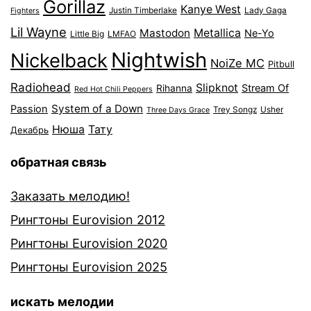
Gorillaz
Kanye West
Justin Timberlake
Lady Gaga
Fighters
Lil Wayne
Mastodon
Metallica
Ne-Yo
Little Big
LMFAO
Nightwish
Nickelback
NoiZe MC
Pitbull
Radiohead
Slipknot
Stream Of
Rihanna
Red Hot Chili Peppers
System of a Down
Passion
Trey Songz
Usher
Three Days Grace
Нюша
Тату
Декабрь
обратная связь
Заказать мелодию!
Рингтоны Eurovision 2012
Рингтоны Eurovision 2020
Рингтоны Eurovision 2025
искать мелодии