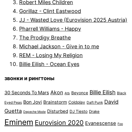
Robert Miles Children
Gorillaz - Clint Eastwood
JJ - Wasted Love (Eurovision 2025 Austria)
Pharrell Williams - Happy
The Prodigy Breathe
Michael Jackson - Give in to me
REM - Losing My Religion
Billie Eilish - Ocean Eyes
звонки и рингтоны
Billie Eilish
Akon
30 Seconds To Mars
Beyonce
Black
Atb
David
Bon Jovi
Brainstorm
Coldplay
Eyed Peas
Daft Punk
Guetta
Disturbed
DJ Tiesto
Drake
Depeche Mode
Eminem
Eurovision 2020
Evanescense
Foo