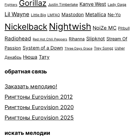
Gorillaz
Kanye West
Justin Timberlake
Lady Gaga
Fighters
Lil Wayne
Mastodon
Metallica
Ne-Yo
Little Big
LMFAO
Nightwish
Nickelback
NoiZe MC
Pitbull
Radiohead
Slipknot
Stream Of
Rihanna
Red Hot Chili Peppers
System of a Down
Passion
Trey Songz
Usher
Three Days Grace
Нюша
Тату
Декабрь
обратная связь
Заказать мелодию!
Рингтоны Eurovision 2012
Рингтоны Eurovision 2020
Рингтоны Eurovision 2025
искать мелодии