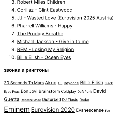
Robert Miles Children
Gorillaz - Clint Eastwood
JJ - Wasted Love (Eurovision 2025 Austria)
Pharrell Williams - Happy
The Prodigy Breathe
Michael Jackson - Give in to me
REM - Losing My Religion
Billie Eilish - Ocean Eyes
звонки и рингтоны
Billie Eilish
Akon
30 Seconds To Mars
Beyonce
Black
Atb
David
Bon Jovi
Brainstorm
Coldplay
Eyed Peas
Daft Punk
Guetta
Disturbed
DJ Tiesto
Drake
Depeche Mode
Eminem
Eurovision 2020
Evanescense
Foo