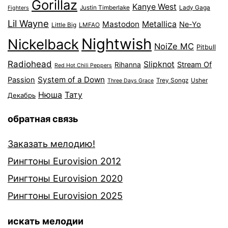
Gorillaz
Kanye West
Justin Timberlake
Lady Gaga
Fighters
Lil Wayne
Mastodon
Metallica
Ne-Yo
Little Big
LMFAO
Nightwish
Nickelback
NoiZe MC
Pitbull
Radiohead
Slipknot
Stream Of
Rihanna
Red Hot Chili Peppers
System of a Down
Passion
Trey Songz
Usher
Three Days Grace
Нюша
Тату
Декабрь
обратная связь
Заказать мелодию!
Рингтоны Eurovision 2012
Рингтоны Eurovision 2020
Рингтоны Eurovision 2025
искать мелодии