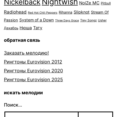
Nightwish
Nickelback
NoiZe MC
Pitbull
Radiohead
Slipknot
Stream Of
Rihanna
Red Hot Chili Peppers
System of a Down
Passion
Trey Songz
Usher
Three Days Grace
Нюша
Тату
Декабрь
обратная связь
Заказать мелодию!
Рингтоны Eurovision 2012
Рингтоны Eurovision 2020
Рингтоны Eurovision 2025
искать мелодии
Поиск…