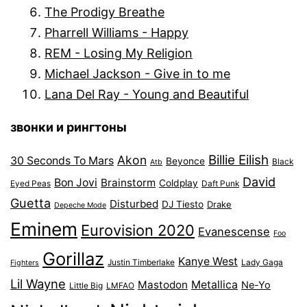
The Prodigy Breathe
Pharrell Williams - Happy
REM - Losing My Religion
Michael Jackson - Give in to me
Lana Del Ray - Young and Beautiful
звонки и рингтоны
Billie Eilish
Akon
30 Seconds To Mars
Beyonce
Black
Atb
David
Bon Jovi
Brainstorm
Coldplay
Eyed Peas
Daft Punk
Guetta
Disturbed
DJ Tiesto
Drake
Depeche Mode
Eminem
Eurovision 2020
Evanescense
Foo
Gorillaz
Kanye West
Justin Timberlake
Lady Gaga
Fighters
Lil Wayne
Mastodon
Metallica
Ne-Yo
Little Big
LMFAO