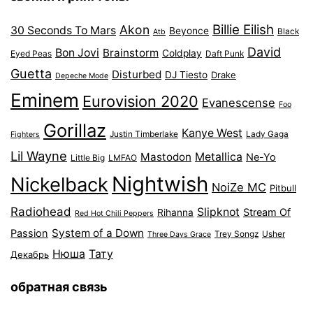
Billie Eilish
Akon
30 Seconds To Mars
Beyonce
Black
Atb
David
Bon Jovi
Brainstorm
Coldplay
Eyed Peas
Daft Punk
Guetta
Disturbed
DJ Tiesto
Drake
Depeche Mode
Eminem
Eurovision 2020
Evanescense
Foo
Gorillaz
Kanye West
Justin Timberlake
Lady Gaga
Fighters
Lil Wayne
Mastodon
Metallica
Ne-Yo
Little Big
LMFAO
Nightwish
Nickelback
NoiZe MC
Pitbull
Radiohead
Slipknot
Stream Of
Rihanna
Red Hot Chili Peppers
System of a Down
Passion
Trey Songz
Usher
Three Days Grace
Нюша
Тату
Декабрь
обратная связь