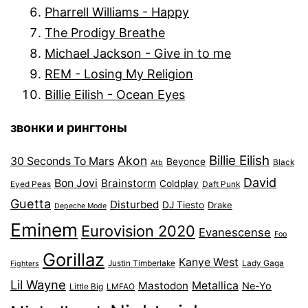
Pharrell Williams - Happy
The Prodigy Breathe
Michael Jackson - Give in to me
REM - Losing My Religion
Billie Eilish - Ocean Eyes
звонки и рингтоны
Billie Eilish
Akon
30 Seconds To Mars
Beyonce
Black
Atb
David
Bon Jovi
Brainstorm
Coldplay
Eyed Peas
Daft Punk
Guetta
Disturbed
DJ Tiesto
Drake
Depeche Mode
Eminem
Eurovision 2020
Evanescense
Foo
Gorillaz
Kanye West
Justin Timberlake
Lady Gaga
Fighters
Lil Wayne
Mastodon
Metallica
Ne-Yo
Little Big
LMFAO