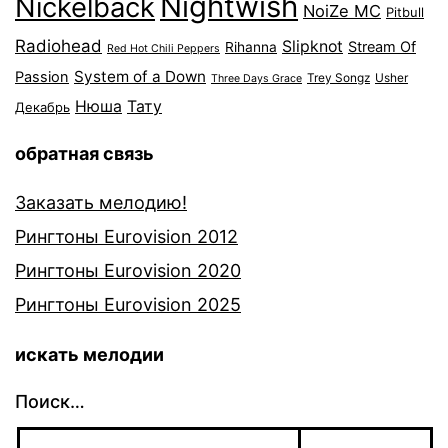
Nightwish
Nickelback
NoiZe MC
Pitbull
Radiohead
Slipknot
Stream Of
Rihanna
Red Hot Chili Peppers
System of a Down
Passion
Trey Songz
Usher
Three Days Grace
Нюша
Тату
Декабрь
обратная связь
Заказать мелодию!
Рингтоны Eurovision 2012
Рингтоны Eurovision 2020
Рингтоны Eurovision 2025
искать мелодии
Поиск…