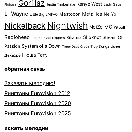
Gorillaz
Kanye West
Justin Timberlake
Lady Gaga
Fighters
Lil Wayne
Mastodon
Metallica
Ne-Yo
Little Big
LMFAO
Nightwish
Nickelback
NoiZe MC
Pitbull
Radiohead
Slipknot
Stream Of
Rihanna
Red Hot Chili Peppers
System of a Down
Passion
Trey Songz
Usher
Three Days Grace
Нюша
Тату
Декабрь
обратная связь
Заказать мелодию!
Рингтоны Eurovision 2012
Рингтоны Eurovision 2020
Рингтоны Eurovision 2025
искать мелодии