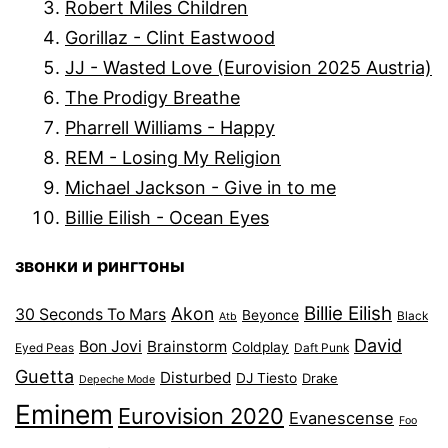
Robert Miles Children
Gorillaz - Clint Eastwood
JJ - Wasted Love (Eurovision 2025 Austria)
The Prodigy Breathe
Pharrell Williams - Happy
REM - Losing My Religion
Michael Jackson - Give in to me
Billie Eilish - Ocean Eyes
звонки и рингтоны
Billie Eilish
Akon
30 Seconds To Mars
Beyonce
Black
Atb
David
Bon Jovi
Brainstorm
Coldplay
Eyed Peas
Daft Punk
Guetta
Disturbed
DJ Tiesto
Drake
Depeche Mode
Eminem
Eurovision 2020
Evanescense
Foo