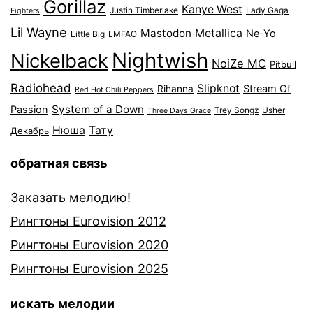
Gorillaz
Kanye West
Justin Timberlake
Lady Gaga
Fighters
Lil Wayne
Mastodon
Metallica
Ne-Yo
Little Big
LMFAO
Nightwish
Nickelback
NoiZe MC
Pitbull
Radiohead
Slipknot
Stream Of
Rihanna
Red Hot Chili Peppers
System of a Down
Passion
Trey Songz
Usher
Three Days Grace
Нюша
Тату
Декабрь
обратная связь
Заказать мелодию!
Рингтоны Eurovision 2012
Рингтоны Eurovision 2020
Рингтоны Eurovision 2025
искать мелодии