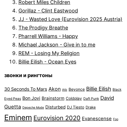
Robert Miles Children
Gorillaz - Clint Eastwood
JJ - Wasted Love (Eurovision 2025 Austria)
The Prodigy Breathe
Pharrell Williams - Happy
Michael Jackson - Give in to me
REM - Losing My Religion
Billie Eilish - Ocean Eyes
звонки и рингтоны
Billie Eilish
Akon
30 Seconds To Mars
Beyonce
Black
Atb
David
Bon Jovi
Brainstorm
Coldplay
Eyed Peas
Daft Punk
Guetta
Disturbed
DJ Tiesto
Drake
Depeche Mode
Eminem
Eurovision 2020
Evanescense
Foo