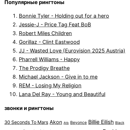
Популярные рингтоны
Bonnie Tyler - Holding out for a hero
Jessie-J - Price Tag Feat BoB
Robert Miles Children
Gorillaz - Clint Eastwood
JJ - Wasted Love (Eurovision 2025 Austria)
Pharrell Williams - Happy
The Prodigy Breathe
Michael Jackson - Give in to me
REM - Losing My Religion
Lana Del Ray - Young and Beautiful
звонки и рингтоны
Billie Eilish
Akon
30 Seconds To Mars
Beyonce
Black
Atb