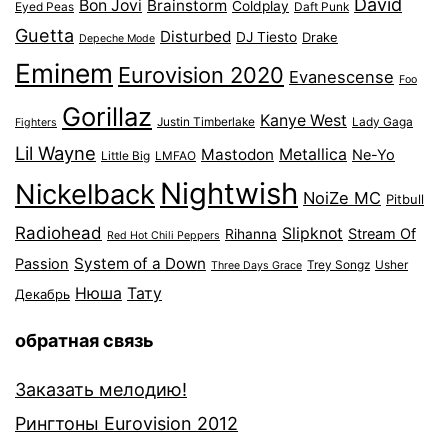
David
Bon Jovi
Brainstorm
Coldplay
Eyed Peas
Daft Punk
Guetta
Disturbed
DJ Tiesto
Drake
Depeche Mode
Eminem
Eurovision 2020
Evanescense
Foo
Gorillaz
Kanye West
Justin Timberlake
Lady Gaga
Fighters
Lil Wayne
Mastodon
Metallica
Ne-Yo
Little Big
LMFAO
Nightwish
Nickelback
NoiZe MC
Pitbull
Radiohead
Slipknot
Stream Of
Rihanna
Red Hot Chili Peppers
System of a Down
Passion
Trey Songz
Usher
Three Days Grace
Нюша
Тату
Декабрь
обратная связь
Заказать мелодию!
Рингтоны Eurovision 2012