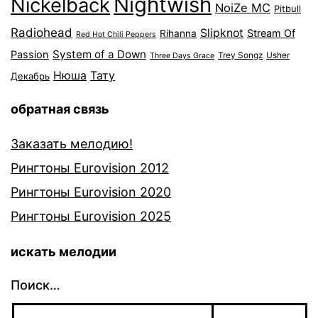
Nightwish
Nickelback
NoiZe MC
Pitbull
Radiohead
Slipknot
Stream Of
Rihanna
Red Hot Chili Peppers
System of a Down
Passion
Trey Songz
Usher
Three Days Grace
Нюша
Тату
Декабрь
обратная связь
Заказать мелодию!
Рингтоны Eurovision 2012
Рингтоны Eurovision 2020
Рингтоны Eurovision 2025
искать мелодии
Поиск…