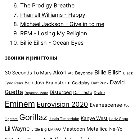
The Prodigy Breathe
Pharrell Williams - Happy
Michael Jackson - Give in to me
REM - Losing My Religion
Billie Eilish - Ocean Eyes
звонки и рингтоны
Billie Eilish
Akon
30 Seconds To Mars
Beyonce
Black
Atb
David
Bon Jovi
Brainstorm
Coldplay
Eyed Peas
Daft Punk
Guetta
Disturbed
DJ Tiesto
Drake
Depeche Mode
Eminem
Eurovision 2020
Evanescense
Foo
Gorillaz
Kanye West
Justin Timberlake
Lady Gaga
Fighters
Lil Wayne
Mastodon
Metallica
Ne-Yo
Little Big
LMFAO