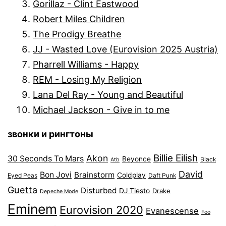
Gorillaz - Clint Eastwood
Robert Miles Children
The Prodigy Breathe
JJ - Wasted Love (Eurovision 2025 Austria)
Pharrell Williams - Happy
REM - Losing My Religion
Lana Del Ray - Young and Beautiful
Michael Jackson - Give in to me
звонки и рингтоны
Billie Eilish
Akon
30 Seconds To Mars
Beyonce
Black
Atb
David
Bon Jovi
Brainstorm
Coldplay
Eyed Peas
Daft Punk
Guetta
Disturbed
DJ Tiesto
Drake
Depeche Mode
Eminem
Eurovision 2020
Evanescense
Foo