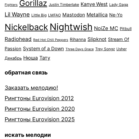
Gorillaz
Kanye West
Justin Timberlake
Lady Gaga
Fighters
Lil Wayne
Mastodon
Metallica
Ne-Yo
Little Big
LMFAO
Nightwish
Nickelback
NoiZe MC
Pitbull
Radiohead
Slipknot
Stream Of
Rihanna
Red Hot Chili Peppers
System of a Down
Passion
Trey Songz
Usher
Three Days Grace
Нюша
Тату
Декабрь
обратная связь
Заказать мелодию!
Рингтоны Eurovision 2012
Рингтоны Eurovision 2020
Рингтоны Eurovision 2025
искать мелодии