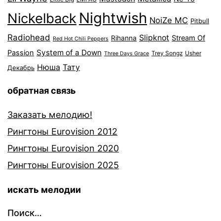
Nightwish
Nickelback
NoiZe MC
Pitbull
Radiohead
Slipknot
Stream Of
Rihanna
Red Hot Chili Peppers
System of a Down
Passion
Trey Songz
Usher
Three Days Grace
Нюша
Тату
Декабрь
обратная связь
Заказать мелодию!
Рингтоны Eurovision 2012
Рингтоны Eurovision 2020
Рингтоны Eurovision 2025
искать мелодии
Поиск…