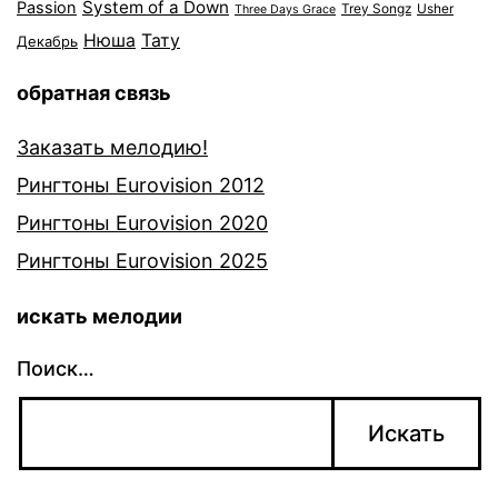
System of a Down
Passion
Trey Songz
Usher
Three Days Grace
Нюша
Тату
Декабрь
обратная связь
Заказать мелодию!
Рингтоны Eurovision 2012
Рингтоны Eurovision 2020
Рингтоны Eurovision 2025
искать мелодии
Поиск…