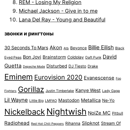
REM - Losing My Religion
Michael Jackson - Give in to me
Lana Del Ray - Young and Beautiful
звонки и рингтоны
Billie Eilish
Akon
30 Seconds To Mars
Beyonce
Black
Atb
David
Bon Jovi
Brainstorm
Coldplay
Eyed Peas
Daft Punk
Guetta
Disturbed
DJ Tiesto
Drake
Depeche Mode
Eminem
Eurovision 2020
Evanescense
Foo
Gorillaz
Kanye West
Justin Timberlake
Lady Gaga
Fighters
Lil Wayne
Mastodon
Metallica
Ne-Yo
Little Big
LMFAO
Nightwish
Nickelback
NoiZe MC
Pitbull
Radiohead
Slipknot
Stream Of
Rihanna
Red Hot Chili Peppers