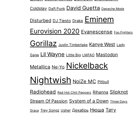
David Guetta
Coldplay
Daft Punk
Depeche Mode
Eminem
Disturbed
DJ Tiesto
Drake
Eurovision 2020
Evanescense
Foo Fighters
Gorillaz
Kanye West
Justin Timberlake
Lady
Lil Wayne
Mastodon
Gaga
Little Big
LMFAO
Nickelback
Metallica
Ne-Yo
Nightwish
NoiZe MC
Pitbull
Radiohead
Slipknot
Rihanna
Red Hot Chili Peppers
System of a Down
Stream Of Passion
Three Days
Нюша
Тату
Декабрь
Trey Songz
Usher
Grace