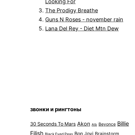
Looking For
The Prodigy Breathe
Guns N Roses - november rain
Lana Del Rey - Diet Mtn Dew
звонки и рингтоны
Billie
Akon
30 Seconds To Mars
Beyonce
Atb
Eilish
Bon Jovi
Brainstorm
Black Eyed Peas