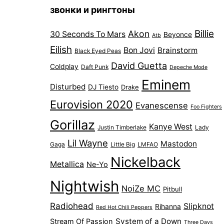
звонки и рингтоны
Billie
Akon
30 Seconds To Mars
Beyonce
Atb
Eilish
Bon Jovi
Brainstorm
Black Eyed Peas
David Guetta
Coldplay
Daft Punk
Depeche Mode
Eminem
Disturbed
DJ Tiesto
Drake
Eurovision 2020
Evanescense
Foo Fighters
Gorillaz
Kanye West
Justin Timberlake
Lady
Lil Wayne
Mastodon
Gaga
Little Big
LMFAO
Nickelback
Metallica
Ne-Yo
Nightwish
NoiZe MC
Pitbull
Radiohead
Slipknot
Rihanna
Red Hot Chili Peppers
System of a Down
Stream Of Passion
Three Days