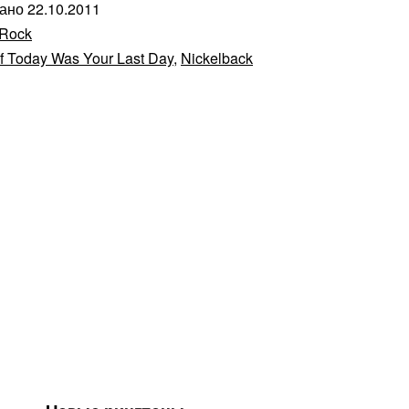
вано
22.10.2011
Rock
If Today Was Your Last Day
,
Nickelback