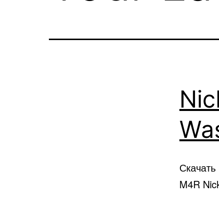
Nic
Was
Скачать 
M4R Nick