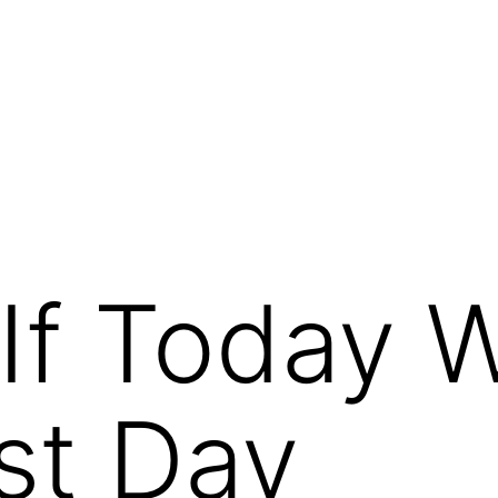
If Today 
st Day