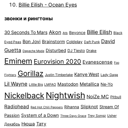
Billie Eilish - Ocean Eyes
звонки и рингтоны
Billie Eilish
Akon
30 Seconds To Mars
Beyonce
Black
Atb
David
Bon Jovi
Brainstorm
Coldplay
Eyed Peas
Daft Punk
Guetta
Disturbed
DJ Tiesto
Drake
Depeche Mode
Eminem
Eurovision 2020
Evanescense
Foo
Gorillaz
Kanye West
Justin Timberlake
Lady Gaga
Fighters
Lil Wayne
Mastodon
Metallica
Ne-Yo
Little Big
LMFAO
Nightwish
Nickelback
NoiZe MC
Pitbull
Radiohead
Slipknot
Stream Of
Rihanna
Red Hot Chili Peppers
System of a Down
Passion
Trey Songz
Usher
Three Days Grace
Нюша
Тату
Декабрь