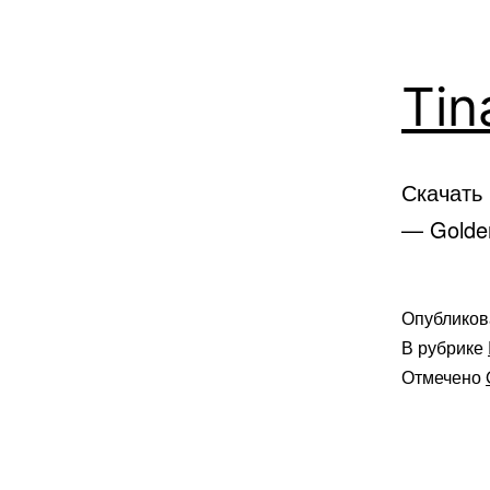
Tin
Скачать 
— Golde
Опублико
В рубрике
Отмечено