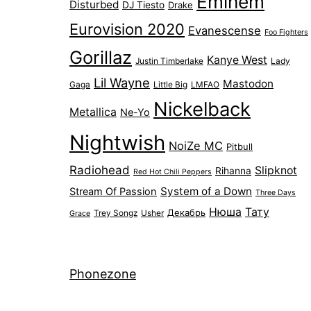
Eminem
Disturbed
DJ Tiesto
Drake
Eurovision 2020
Evanescense
Foo Fighters
Gorillaz
Kanye West
Justin Timberlake
Lady
Lil Wayne
Mastodon
Gaga
Little Big
LMFAO
Nickelback
Metallica
Ne-Yo
Nightwish
NoiZe MC
Pitbull
Radiohead
Slipknot
Rihanna
Red Hot Chili Peppers
System of a Down
Stream Of Passion
Three Days
Нюша
Тату
Декабрь
Trey Songz
Usher
Grace
Phonezone