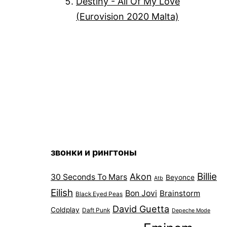
Destiny - All Of My Love
(Eurovision 2020 Malta)
звонки и рингтоны
Billie
Akon
30 Seconds To Mars
Beyonce
Atb
Eilish
Bon Jovi
Brainstorm
Black Eyed Peas
David Guetta
Coldplay
Daft Punk
Depeche Mode