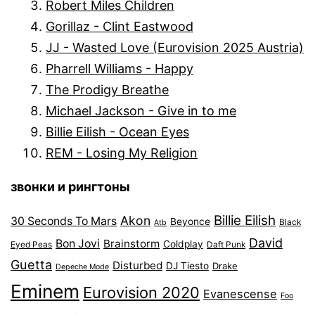
Robert Miles Children
Gorillaz - Clint Eastwood
JJ - Wasted Love (Eurovision 2025 Austria)
Pharrell Williams - Happy
The Prodigy Breathe
Michael Jackson - Give in to me
Billie Eilish - Ocean Eyes
REM - Losing My Religion
звонки и рингтоны
Billie Eilish
Akon
30 Seconds To Mars
Beyonce
Black
Atb
David
Bon Jovi
Brainstorm
Coldplay
Eyed Peas
Daft Punk
Guetta
Disturbed
DJ Tiesto
Drake
Depeche Mode
Eminem
Eurovision 2020
Evanescense
Foo