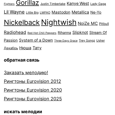
Gorillaz
Kanye West
Justin Timberlake
Lady Gaga
Fighters
Lil Wayne
Mastodon
Metallica
Ne-Yo
Little Big
LMFAO
Nightwish
Nickelback
NoiZe MC
Pitbull
Radiohead
Slipknot
Stream Of
Rihanna
Red Hot Chili Peppers
System of a Down
Passion
Trey Songz
Usher
Three Days Grace
Нюша
Тату
Декабрь
обратная связь
Заказать мелодию!
Рингтоны Eurovision 2012
Рингтоны Eurovision 2020
Рингтоны Eurovision 2025
искать мелодии