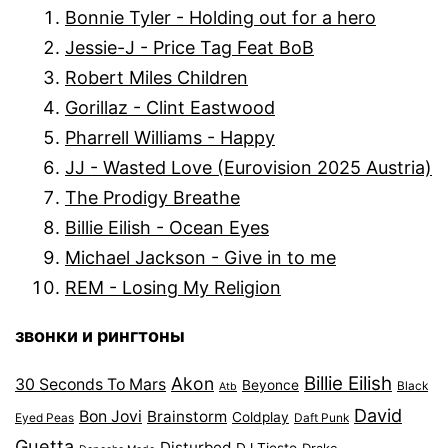
Bonnie Tyler - Holding out for a hero
Jessie-J - Price Tag Feat BoB
Robert Miles Children
Gorillaz - Clint Eastwood
Pharrell Williams - Happy
JJ - Wasted Love (Eurovision 2025 Austria)
The Prodigy Breathe
Billie Eilish - Ocean Eyes
Michael Jackson - Give in to me
REM - Losing My Religion
звонки и рингтоны
Billie Eilish
Akon
30 Seconds To Mars
Beyonce
Black
Atb
David
Bon Jovi
Brainstorm
Coldplay
Eyed Peas
Daft Punk
Guetta
Disturbed