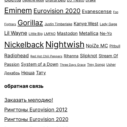
DJ Tiesto
Drake
Depeche Mode
Eminem
Eurovision 2020
Evanescense
Foo
Gorillaz
Kanye West
Justin Timberlake
Lady Gaga
Fighters
Lil Wayne
Mastodon
Metallica
Ne-Yo
Little Big
LMFAO
Nightwish
Nickelback
NoiZe MC
Pitbull
Radiohead
Slipknot
Stream Of
Rihanna
Red Hot Chili Peppers
System of a Down
Passion
Trey Songz
Usher
Three Days Grace
Нюша
Тату
Декабрь
обратная связь
Заказать мелодию!
Рингтоны Eurovision 2012
Рингтоны Eurovision 2020