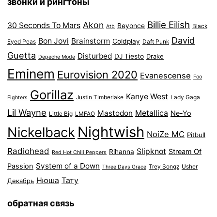
звонки и рингтоны
Billie Eilish
Akon
30 Seconds To Mars
Beyonce
Black
Atb
David
Bon Jovi
Brainstorm
Coldplay
Eyed Peas
Daft Punk
Guetta
Disturbed
DJ Tiesto
Drake
Depeche Mode
Eminem
Eurovision 2020
Evanescense
Foo
Gorillaz
Kanye West
Justin Timberlake
Lady Gaga
Fighters
Lil Wayne
Mastodon
Metallica
Ne-Yo
Little Big
LMFAO
Nightwish
Nickelback
NoiZe MC
Pitbull
Radiohead
Slipknot
Stream Of
Rihanna
Red Hot Chili Peppers
System of a Down
Passion
Trey Songz
Usher
Three Days Grace
Нюша
Тату
Декабрь
обратная связь