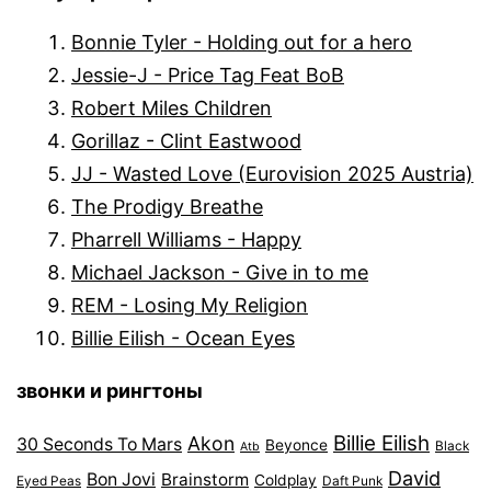
Bonnie Tyler - Holding out for a hero
Jessie-J - Price Tag Feat BoB
Robert Miles Children
Gorillaz - Clint Eastwood
JJ - Wasted Love (Eurovision 2025 Austria)
The Prodigy Breathe
Pharrell Williams - Happy
Michael Jackson - Give in to me
REM - Losing My Religion
Billie Eilish - Ocean Eyes
звонки и рингтоны
Billie Eilish
Akon
30 Seconds To Mars
Beyonce
Black
Atb
David
Bon Jovi
Brainstorm
Coldplay
Eyed Peas
Daft Punk