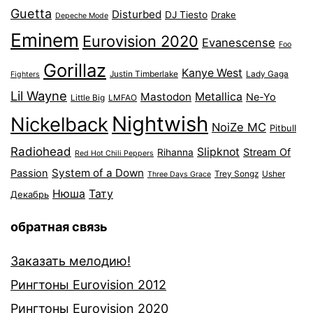
Guetta
Disturbed
DJ Tiesto
Drake
Depeche Mode
Eminem
Eurovision 2020
Evanescense
Foo
Gorillaz
Kanye West
Justin Timberlake
Lady Gaga
Fighters
Lil Wayne
Mastodon
Metallica
Ne-Yo
Little Big
LMFAO
Nightwish
Nickelback
NoiZe MC
Pitbull
Radiohead
Slipknot
Stream Of
Rihanna
Red Hot Chili Peppers
System of a Down
Passion
Trey Songz
Usher
Three Days Grace
Нюша
Тату
Декабрь
обратная связь
Заказать мелодию!
Рингтоны Eurovision 2012
Рингтоны Eurovision 2020