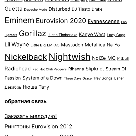
Guetta
Disturbed
DJ Tiesto
Drake
Depeche Mode
Eminem
Eurovision 2020
Evanescense
Foo
Gorillaz
Kanye West
Justin Timberlake
Lady Gaga
Fighters
Lil Wayne
Mastodon
Metallica
Ne-Yo
Little Big
LMFAO
Nightwish
Nickelback
NoiZe MC
Pitbull
Radiohead
Slipknot
Stream Of
Rihanna
Red Hot Chili Peppers
System of a Down
Passion
Trey Songz
Usher
Three Days Grace
Нюша
Тату
Декабрь
обратная связь
Заказать мелодию!
Рингтоны Eurovision 2012