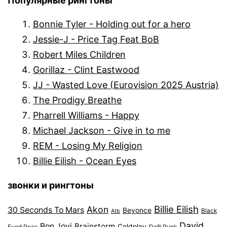
Популярные рингтоны
Bonnie Tyler - Holding out for a hero
Jessie-J - Price Tag Feat BoB
Robert Miles Children
Gorillaz - Clint Eastwood
JJ - Wasted Love (Eurovision 2025 Austria)
The Prodigy Breathe
Pharrell Williams - Happy
Michael Jackson - Give in to me
REM - Losing My Religion
Billie Eilish - Ocean Eyes
звонки и рингтоны
Billie Eilish
Akon
30 Seconds To Mars
Beyonce
Black
Atb
David
Bon Jovi
Brainstorm
Coldplay
Eyed Peas
Daft Punk