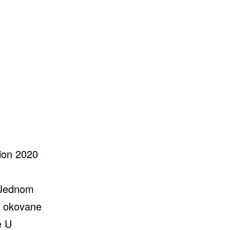
ion 2020
e Jednom
m okovane
e U