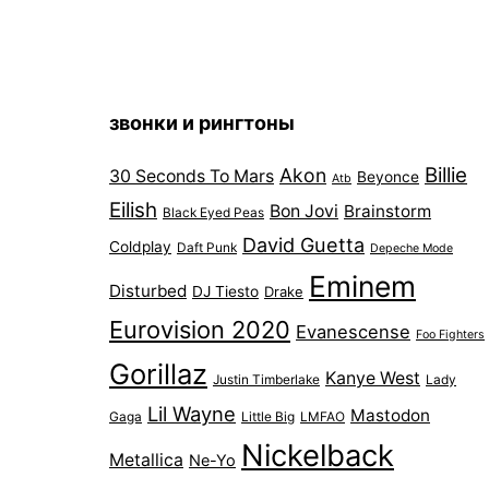
звонки и рингтоны
Billie
Akon
30 Seconds To Mars
Beyonce
Atb
Eilish
Bon Jovi
Brainstorm
Black Eyed Peas
David Guetta
Coldplay
Daft Punk
Depeche Mode
Eminem
Disturbed
DJ Tiesto
Drake
Eurovision 2020
Evanescense
Foo Fighters
Gorillaz
Kanye West
Justin Timberlake
Lady
Lil Wayne
Mastodon
Gaga
Little Big
LMFAO
Nickelback
Metallica
Ne-Yo