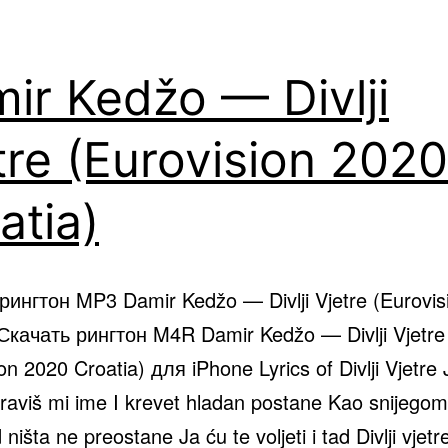
ir Kedžo — Divlji
tre (Eurovision 2020
atia)
рингтон MP3 Damir Kedžo — Divlji Vjetre (Eurovis
 Скачать рингтон M4R Damir Kedžo — Divlji Vjetre
on 2020 Croatia) для iPhone Lyrics of Divlji Vjetr
raviš mi ime I krevet hladan postane Kao snijego
ništa ne preostane Ja ću te voljeti i tad Divlji vjetr