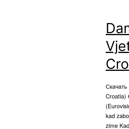
Dam
Vje
Cro
Скачать 
Croatia)
(Eurovisi
kad zabo
zime Kad 