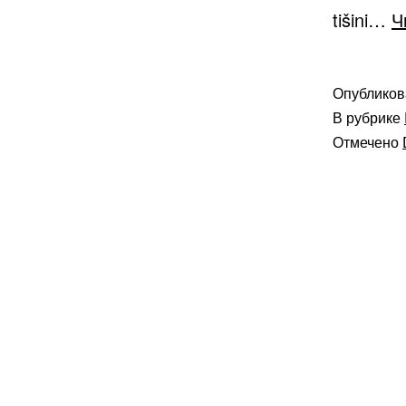
tišini…
Ч
Опублико
В рубрике
Отмечено