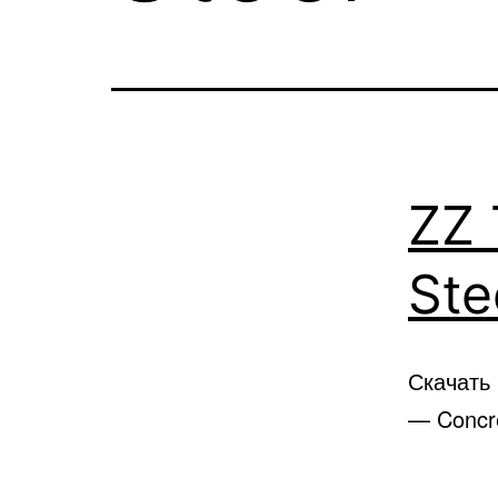
ZZ 
Ste
Скачать
— Concre