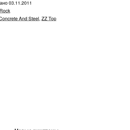
вано
03.11.2011
Rock
Concrete And Steel
,
ZZ Top