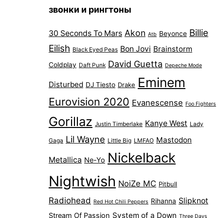
звонки и рингтоны
Billie
Akon
30 Seconds To Mars
Beyonce
Atb
Eilish
Bon Jovi
Brainstorm
Black Eyed Peas
David Guetta
Coldplay
Daft Punk
Depeche Mode
Eminem
Disturbed
DJ Tiesto
Drake
Eurovision 2020
Evanescense
Foo Fighters
Gorillaz
Kanye West
Justin Timberlake
Lady
Lil Wayne
Mastodon
Gaga
Little Big
LMFAO
Nickelback
Metallica
Ne-Yo
Nightwish
NoiZe MC
Pitbull
Radiohead
Slipknot
Rihanna
Red Hot Chili Peppers
System of a Down
Stream Of Passion
Three Days