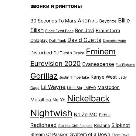
звонки и рингтоны
Billie
Akon
30 Seconds To Mars
Beyonce
Atb
Eilish
Bon Jovi
Brainstorm
Black Eyed Peas
David Guetta
Coldplay
Daft Punk
Depeche Mode
Eminem
Disturbed
DJ Tiesto
Drake
Eurovision 2020
Evanescense
Foo Fighters
Gorillaz
Kanye West
Justin Timberlake
Lady
Lil Wayne
Mastodon
Gaga
Little Big
LMFAO
Nickelback
Metallica
Ne-Yo
Nightwish
NoiZe MC
Pitbull
Radiohead
Slipknot
Rihanna
Red Hot Chili Peppers
System of a Down
Stream Of Passion
Three Days