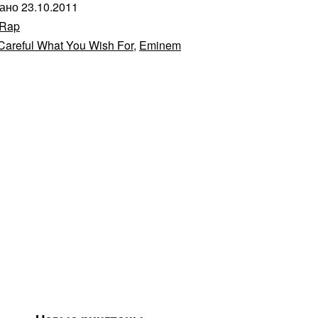
вано
23.10.2011
Rap
Careful What You Wish For
,
Eminem