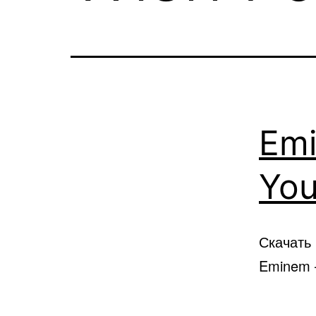
Emi
You
Скачать
Eminem —