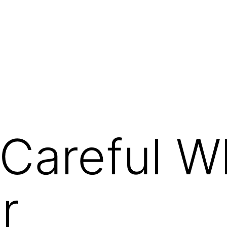
Careful W
r