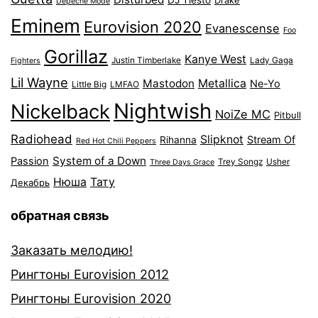
DJ Tiesto
Drake
Depeche Mode
Eminem
Eurovision 2020
Evanescense
Foo
Gorillaz
Kanye West
Justin Timberlake
Lady Gaga
Fighters
Lil Wayne
Mastodon
Metallica
Ne-Yo
Little Big
LMFAO
Nightwish
Nickelback
NoiZe MC
Pitbull
Radiohead
Slipknot
Stream Of
Rihanna
Red Hot Chili Peppers
System of a Down
Passion
Trey Songz
Usher
Three Days Grace
Нюша
Тату
Декабрь
обратная связь
Заказать мелодию!
Рингтоны Eurovision 2012
Рингтоны Eurovision 2020