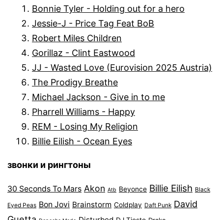
Bonnie Tyler - Holding out for a hero
Jessie-J - Price Tag Feat BoB
Robert Miles Children
Gorillaz - Clint Eastwood
JJ - Wasted Love (Eurovision 2025 Austria)
The Prodigy Breathe
Michael Jackson - Give in to me
Pharrell Williams - Happy
REM - Losing My Religion
Billie Eilish - Ocean Eyes
звонки и рингтоны
Billie Eilish
Akon
30 Seconds To Mars
Beyonce
Black
Atb
David
Bon Jovi
Brainstorm
Coldplay
Eyed Peas
Daft Punk
Guetta
Disturbed