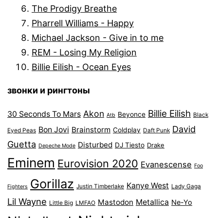
The Prodigy Breathe
Pharrell Williams - Happy
Michael Jackson - Give in to me
REM - Losing My Religion
Billie Eilish - Ocean Eyes
звонки и рингтоны
Billie Eilish
Akon
30 Seconds To Mars
Beyonce
Black
Atb
David
Bon Jovi
Brainstorm
Coldplay
Eyed Peas
Daft Punk
Guetta
Disturbed
DJ Tiesto
Drake
Depeche Mode
Eminem
Eurovision 2020
Evanescense
Foo
Gorillaz
Kanye West
Justin Timberlake
Lady Gaga
Fighters
Lil Wayne
Mastodon
Metallica
Ne-Yo
Little Big
LMFAO