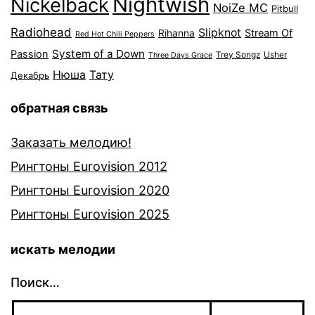
Nightwish
Nickelback
NoiZe MC
Pitbull
Radiohead
Slipknot
Stream Of
Rihanna
Red Hot Chili Peppers
System of a Down
Passion
Trey Songz
Usher
Three Days Grace
Нюша
Тату
Декабрь
обратная связь
Заказать мелодию!
Рингтоны Eurovision 2012
Рингтоны Eurovision 2020
Рингтоны Eurovision 2025
искать мелодии
Поиск…