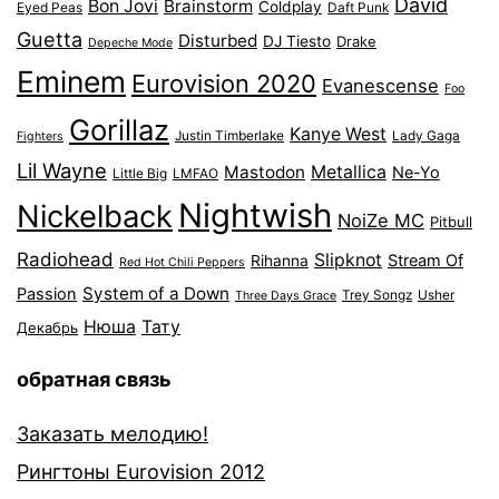
David
Bon Jovi
Brainstorm
Coldplay
Eyed Peas
Daft Punk
Guetta
Disturbed
DJ Tiesto
Drake
Depeche Mode
Eminem
Eurovision 2020
Evanescense
Foo
Gorillaz
Kanye West
Justin Timberlake
Lady Gaga
Fighters
Lil Wayne
Mastodon
Metallica
Ne-Yo
Little Big
LMFAO
Nightwish
Nickelback
NoiZe MC
Pitbull
Radiohead
Slipknot
Stream Of
Rihanna
Red Hot Chili Peppers
System of a Down
Passion
Trey Songz
Usher
Three Days Grace
Нюша
Тату
Декабрь
обратная связь
Заказать мелодию!
Рингтоны Eurovision 2012