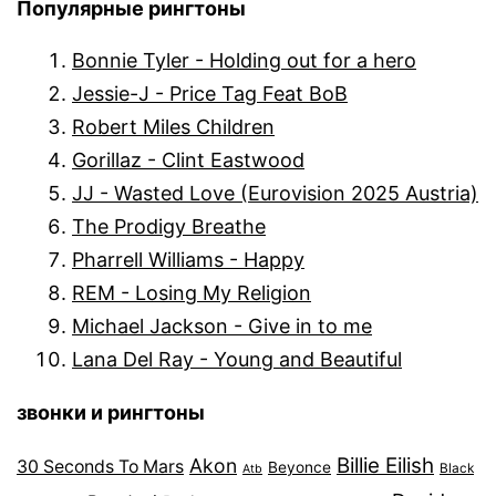
Популярные рингтоны
Bonnie Tyler - Holding out for a hero
Jessie-J - Price Tag Feat BoB
Robert Miles Children
Gorillaz - Clint Eastwood
JJ - Wasted Love (Eurovision 2025 Austria)
The Prodigy Breathe
Pharrell Williams - Happy
REM - Losing My Religion
Michael Jackson - Give in to me
Lana Del Ray - Young and Beautiful
звонки и рингтоны
Billie Eilish
Akon
30 Seconds To Mars
Beyonce
Black
Atb