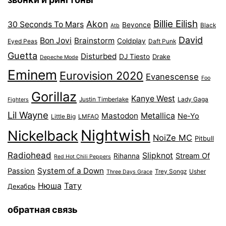
Billie Eilish
Akon
30 Seconds To Mars
Beyonce
Black
Atb
David
Bon Jovi
Brainstorm
Coldplay
Eyed Peas
Daft Punk
Guetta
Disturbed
DJ Tiesto
Drake
Depeche Mode
Eminem
Eurovision 2020
Evanescense
Foo
Gorillaz
Kanye West
Justin Timberlake
Lady Gaga
Fighters
Lil Wayne
Mastodon
Metallica
Ne-Yo
Little Big
LMFAO
Nightwish
Nickelback
NoiZe MC
Pitbull
Radiohead
Slipknot
Stream Of
Rihanna
Red Hot Chili Peppers
System of a Down
Passion
Trey Songz
Usher
Three Days Grace
Нюша
Тату
Декабрь
обратная связь