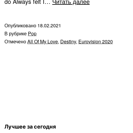
Destiny
do Always felt I…
Читать далее
—
All
Опубликовано
18.02.2021
Of
В рубрике
Pop
My
Отмечено
All Of My Love
,
Destiny
,
Eurovision 2020
Love
(Eurovision
2020
Malta)
Лучшее за сегодня