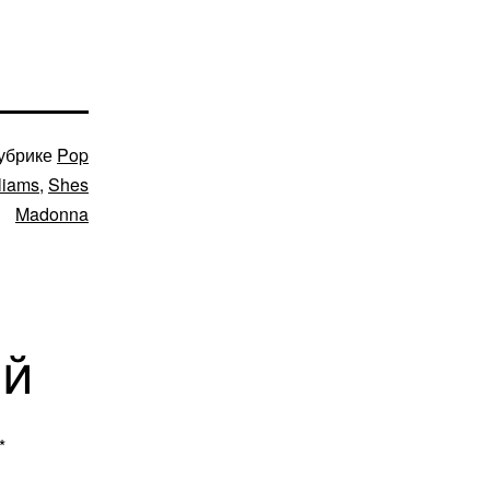
убрике
Pop
liams
,
Shes
Madonna
ий
*