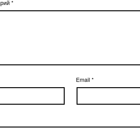
арий
*
Email
*