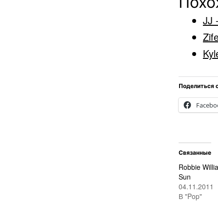
Похо
JJ 
Zif
Kyl
Поделиться 
Facebo
Связанные
Robbie Will
Sun
04.11.2011
В "Pop"