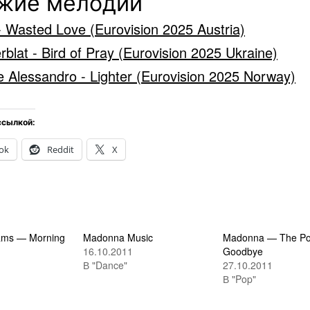
жие мелодии
- Wasted Love (Eurovision 2025 Austria)
erblat - Bird of Pray (Eurovision 2025 Ukraine)
e Alessandro - Lighter (Eurovision 2025 Norway)
ссылкой:
ok
Reddit
X
iams — Morning
Madonna Music
Madonna — The Po
16.10.2011
Goodbye
В "Dance"
27.10.2011
В "Pop"