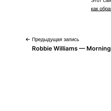
как обр
Навигация
Предыдущая запись
Robbie Williams — Morning
по
записям