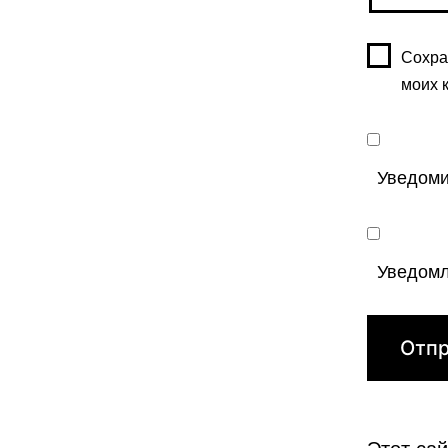
Сохра
моих 
Уведоми
Уведомл
Этот са