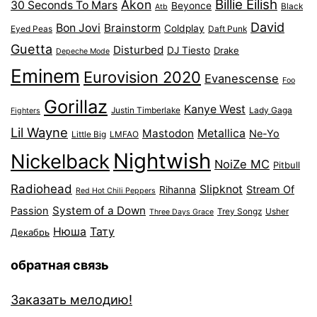
Billie Eilish
Akon
30 Seconds To Mars
Beyonce
Black
Atb
David
Bon Jovi
Brainstorm
Coldplay
Eyed Peas
Daft Punk
Guetta
Disturbed
DJ Tiesto
Drake
Depeche Mode
Eminem
Eurovision 2020
Evanescense
Foo
Gorillaz
Kanye West
Justin Timberlake
Lady Gaga
Fighters
Lil Wayne
Mastodon
Metallica
Ne-Yo
Little Big
LMFAO
Nightwish
Nickelback
NoiZe MC
Pitbull
Radiohead
Slipknot
Stream Of
Rihanna
Red Hot Chili Peppers
System of a Down
Passion
Trey Songz
Usher
Three Days Grace
Нюша
Тату
Декабрь
обратная связь
Заказать мелодию!