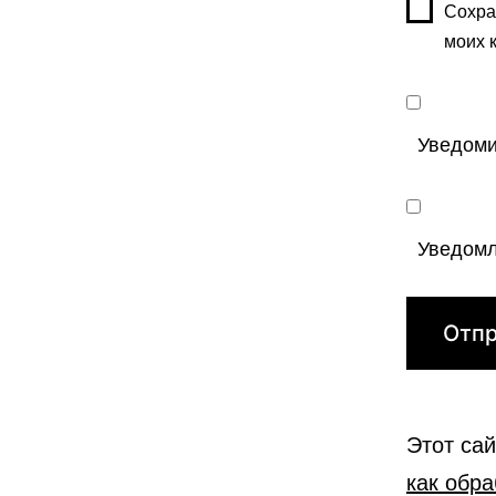
Сохра
моих 
Уведоми
Уведомл
Этот са
как обр