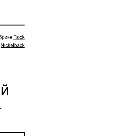
убрике
Rock
,
Nickelback
ий
*