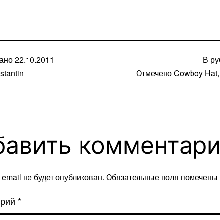
вано
22.10.2011
В р
stantin
Отмечено
Cowboy Hat
бавить комментар
email не будет опубликован.
Обязательные поля помечены
арий
*