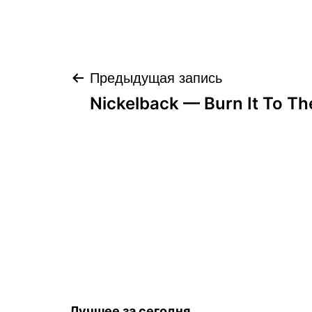
Навигация
Предыдущая запись
Nickelback — Burn It To T
по
записям
Лучшее за сегодня