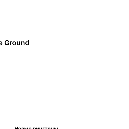
he Ground
Новые рингтоны