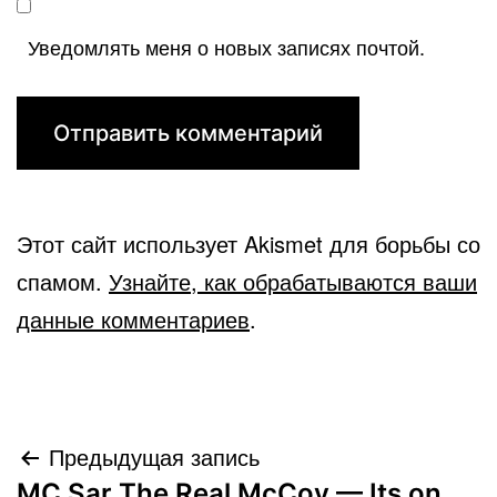
Уведомлять меня о новых записях почтой.
Этот сайт использует Akismet для борьбы со
спамом.
Узнайте, как обрабатываются ваши
данные комментариев
.
Навигация
Предыдущая запись
MC Sar The Real McCoy — Its on