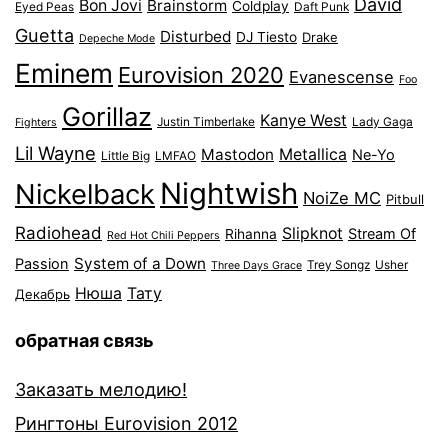
David
Bon Jovi
Brainstorm
Coldplay
Eyed Peas
Daft Punk
Guetta
Disturbed
DJ Tiesto
Drake
Depeche Mode
Eminem
Eurovision 2020
Evanescense
Foo
Gorillaz
Kanye West
Justin Timberlake
Lady Gaga
Fighters
Lil Wayne
Mastodon
Metallica
Ne-Yo
Little Big
LMFAO
Nightwish
Nickelback
NoiZe MC
Pitbull
Radiohead
Slipknot
Stream Of
Rihanna
Red Hot Chili Peppers
System of a Down
Passion
Trey Songz
Usher
Three Days Grace
Нюша
Тату
Декабрь
обратная связь
Заказать мелодию!
Рингтоны Eurovision 2012