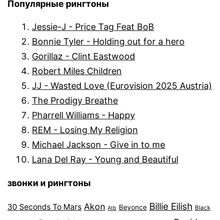
Популярные рингтоны
Jessie-J - Price Tag Feat BoB
Bonnie Tyler - Holding out for a hero
Gorillaz - Clint Eastwood
Robert Miles Children
JJ - Wasted Love (Eurovision 2025 Austria)
The Prodigy Breathe
Pharrell Williams - Happy
REM - Losing My Religion
Michael Jackson - Give in to me
Lana Del Ray - Young and Beautiful
звонки и рингтоны
Billie Eilish
Akon
30 Seconds To Mars
Beyonce
Black
Atb