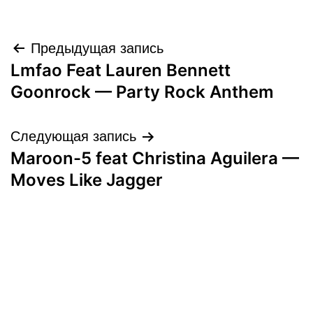
Навигация
Предыдущая запись
Lmfao Feat Lauren Bennett
по
Goonrock — Party Rock Anthem
записям
Следующая запись
Maroon-5 feat Christina Aguilera —
Moves Like Jagger