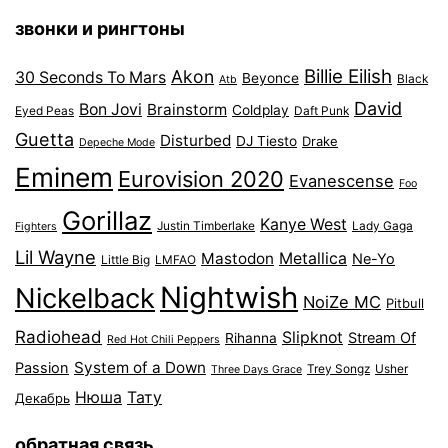
звонки и рингтоны
Billie Eilish
Akon
30 Seconds To Mars
Beyonce
Black
Atb
David
Bon Jovi
Brainstorm
Coldplay
Eyed Peas
Daft Punk
Guetta
Disturbed
DJ Tiesto
Drake
Depeche Mode
Eminem
Eurovision 2020
Evanescense
Foo
Gorillaz
Kanye West
Justin Timberlake
Lady Gaga
Fighters
Lil Wayne
Mastodon
Metallica
Ne-Yo
Little Big
LMFAO
Nightwish
Nickelback
NoiZe MC
Pitbull
Radiohead
Slipknot
Stream Of
Rihanna
Red Hot Chili Peppers
System of a Down
Passion
Trey Songz
Usher
Three Days Grace
Нюша
Тату
Декабрь
обратная связь