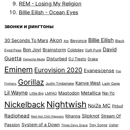
REM - Losing My Religion
Billie Eilish - Ocean Eyes
звонки и рингтоны
Billie Eilish
Akon
30 Seconds To Mars
Beyonce
Black
Atb
David
Bon Jovi
Brainstorm
Coldplay
Eyed Peas
Daft Punk
Guetta
Disturbed
DJ Tiesto
Drake
Depeche Mode
Eminem
Eurovision 2020
Evanescense
Foo
Gorillaz
Kanye West
Justin Timberlake
Lady Gaga
Fighters
Lil Wayne
Mastodon
Metallica
Ne-Yo
Little Big
LMFAO
Nightwish
Nickelback
NoiZe MC
Pitbull
Radiohead
Slipknot
Stream Of
Rihanna
Red Hot Chili Peppers
System of a Down
Passion
Trey Songz
Usher
Three Days Grace