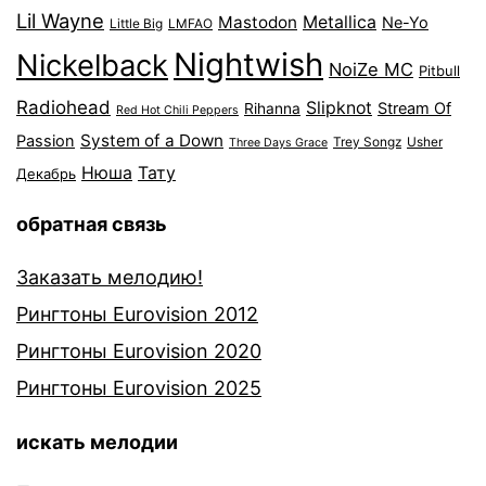
Lil Wayne
Mastodon
Metallica
Ne-Yo
Little Big
LMFAO
Nightwish
Nickelback
NoiZe MC
Pitbull
Radiohead
Slipknot
Stream Of
Rihanna
Red Hot Chili Peppers
System of a Down
Passion
Trey Songz
Usher
Three Days Grace
Нюша
Тату
Декабрь
обратная связь
Заказать мелодию!
Рингтоны Eurovision 2012
Рингтоны Eurovision 2020
Рингтоны Eurovision 2025
искать мелодии