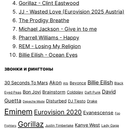
Gorillaz - Clint Eastwood
JJ - Wasted Love (Eurovision 2025 Austria)
The Prodigy Breathe
Michael Jackson - Give in to me
Pharrell Williams - Happy
REM - Losing My Religion
Billie Eilish - Ocean Eyes
звонки и рингтоны
Billie Eilish
Akon
30 Seconds To Mars
Beyonce
Black
Atb
David
Bon Jovi
Brainstorm
Coldplay
Eyed Peas
Daft Punk
Guetta
Disturbed
DJ Tiesto
Drake
Depeche Mode
Eminem
Eurovision 2020
Evanescense
Foo
Gorillaz
Kanye West
Justin Timberlake
Lady Gaga
Fighters