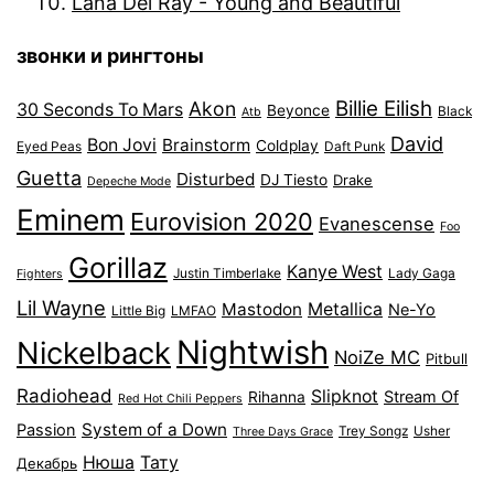
Lana Del Ray - Young and Beautiful
звонки и рингтоны
Billie Eilish
Akon
30 Seconds To Mars
Beyonce
Black
Atb
David
Bon Jovi
Brainstorm
Coldplay
Eyed Peas
Daft Punk
Guetta
Disturbed
DJ Tiesto
Drake
Depeche Mode
Eminem
Eurovision 2020
Evanescense
Foo
Gorillaz
Kanye West
Justin Timberlake
Lady Gaga
Fighters
Lil Wayne
Mastodon
Metallica
Ne-Yo
Little Big
LMFAO
Nightwish
Nickelback
NoiZe MC
Pitbull
Radiohead
Slipknot
Stream Of
Rihanna
Red Hot Chili Peppers
System of a Down
Passion
Trey Songz
Usher
Three Days Grace
Нюша
Тату
Декабрь