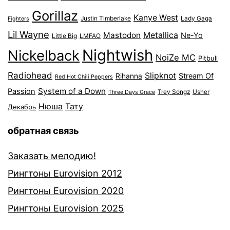
Gorillaz
Kanye West
Justin Timberlake
Lady Gaga
Fighters
Lil Wayne
Mastodon
Metallica
Ne-Yo
Little Big
LMFAO
Nightwish
Nickelback
NoiZe MC
Pitbull
Radiohead
Slipknot
Stream Of
Rihanna
Red Hot Chili Peppers
System of a Down
Passion
Trey Songz
Usher
Three Days Grace
Нюша
Тату
Декабрь
обратная связь
Заказать мелодию!
Рингтоны Eurovision 2012
Рингтоны Eurovision 2020
Рингтоны Eurovision 2025