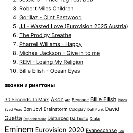
Robert Miles Children
Gorillaz - Clint Eastwood
JJ - Wasted Love (Eurovision 2025 Austria)
The Prodigy Breathe
Pharrell Williams - Happy
Michael Jackson - Give in to me
REM - Losing My Religion
Billie Eilish - Ocean Eyes
звонки и рингтоны
Billie Eilish
Akon
30 Seconds To Mars
Beyonce
Black
Atb
David
Bon Jovi
Brainstorm
Coldplay
Eyed Peas
Daft Punk
Guetta
Disturbed
DJ Tiesto
Drake
Depeche Mode
Eminem
Eurovision 2020
Evanescense
Foo