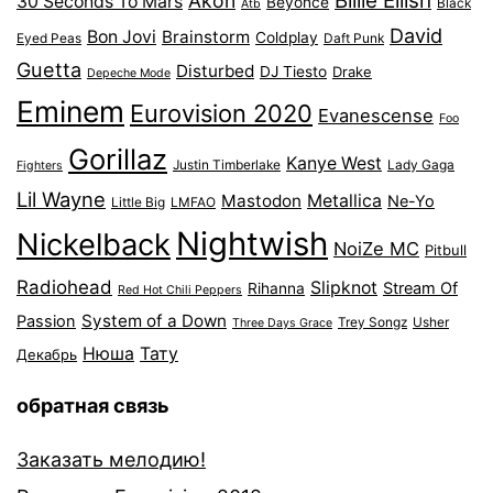
Billie Eilish
Akon
30 Seconds To Mars
Beyonce
Black
Atb
David
Bon Jovi
Brainstorm
Coldplay
Eyed Peas
Daft Punk
Guetta
Disturbed
DJ Tiesto
Drake
Depeche Mode
Eminem
Eurovision 2020
Evanescense
Foo
Gorillaz
Kanye West
Justin Timberlake
Lady Gaga
Fighters
Lil Wayne
Mastodon
Metallica
Ne-Yo
Little Big
LMFAO
Nightwish
Nickelback
NoiZe MC
Pitbull
Radiohead
Slipknot
Stream Of
Rihanna
Red Hot Chili Peppers
System of a Down
Passion
Trey Songz
Usher
Three Days Grace
Нюша
Тату
Декабрь
обратная связь
Заказать мелодию!