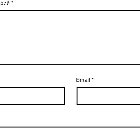
арий
*
Email
*