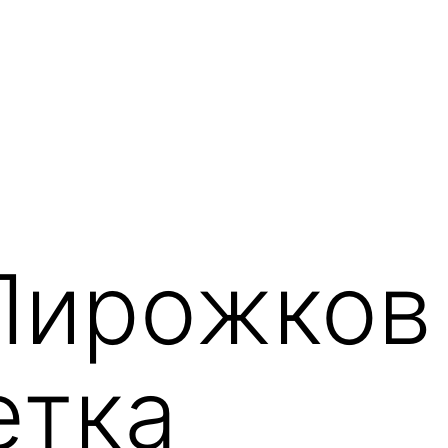
Пирожков
етка