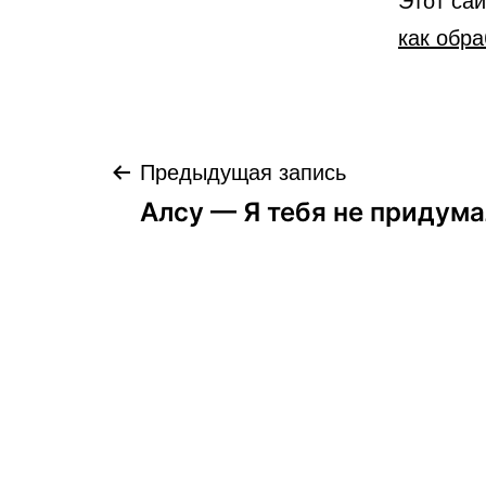
как обр
Навигация
Предыдущая запись
Алсу — Я тебя не придум
по
записям