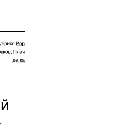
убрике
Pop
жков
,
Плач
детка
ий
*