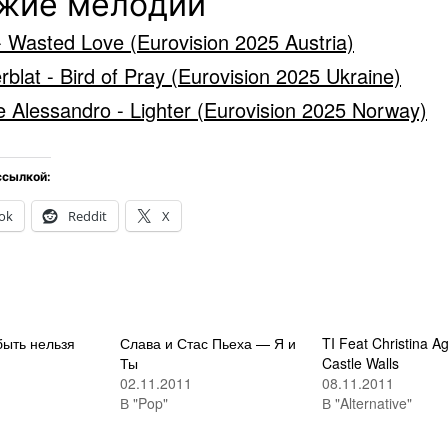
жие мелодии
- Wasted Love (Eurovision 2025 Austria)
erblat - Bird of Pray (Eurovision 2025 Ukraine)
e Alessandro - Lighter (Eurovision 2025 Norway)
ссылкой:
ok
Reddit
X
быть нельзя
Слава и Стас Пьеха — Я и
TI Feat Christina A
Ты
Castle Walls
02.11.2011
08.11.2011
В "Pop"
В "Alternative"