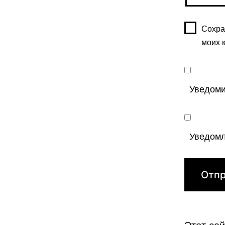
Сохра
моих 
Уведоми
Уведомл
Этот са