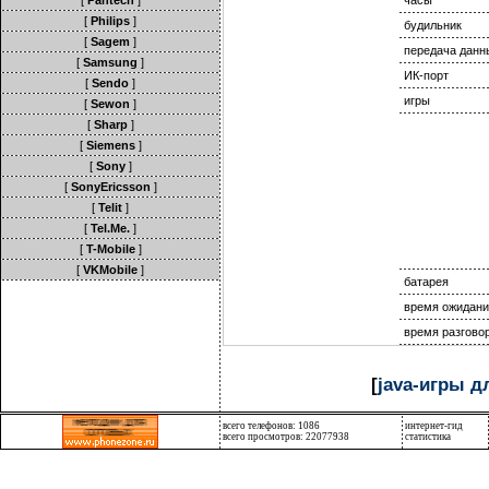
[
Pantech
]
часы
[
Philips
]
будильник
[
Sagem
]
передача данн
[
Samsung
]
ИК-порт
[
Sendo
]
игры
[
Sewon
]
[
Sharp
]
[
Siemens
]
[
Sony
]
[
SonyEricsson
]
[
Telit
]
[
Tel.Me.
]
[
T-Mobile
]
[
VKMobile
]
батарея
время ожидани
время разгово
[
java-игры д
всего телефонов: 1086
интернет-гид
всего просмотров: 22077938
статистика