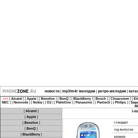
новости
|
mp3/m4r мелодии
|
ретро-мелодии
|
ката
»»»
[
Alcatel
] [
Apple
] [
Benefon
] [
BenQ
] [
BlackBerry
] [
Bosch
] [
Cheacomm
] [
Er
NEC
] [
Neonode
] [
Nokia
] [
O2
] [
PalmOne
] [
Panasonic
] [
Pantech
] [
Philips
] [
Sag
M
i-
[
Alcatel
]
[
Apple
]
стандарт
[
Benefon
]
[
BenQ
]
год выпуска
[
BlackBerry
]
размер