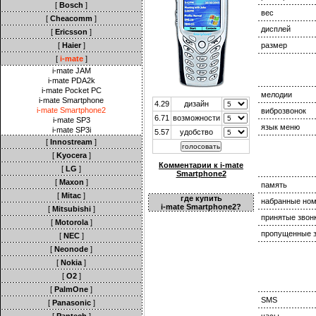
[
Bosch
]
вес
[
Cheacomm
]
дисплей
[
Ericsson
]
[
Haier
]
размер
[
i-mate
]
i-mate JAM
i-mate PDA2k
i-mate Pocket PC
мелодии
i-mate Smartphone
4.29
дизайн
i-mate Smartphone2
виброзвонок
6.71
возможности
i-mate SP3
язык меню
i-mate SP3i
5.57
удобство
[
Innostream
]
[
Kyocera
]
Комментарии к i-mate
[
LG
]
Smartphone2
[
Maxon
]
память
[
Mitac
]
где купить
набранные но
i-mate Smartphone2?
[
Mitsubishi
]
принятые звон
[
Motorola
]
пропущенные з
[
NEC
]
[
Neonode
]
[
Nokia
]
[
O2
]
[
PalmOne
]
SMS
[
Panasonic
]