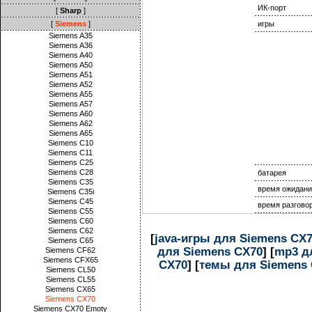
ИК-порт
[
Sharp
]
[
Siemens
]
игры
Siemens A35
Siemens A36
Siemens A40
Siemens A50
Siemens A51
Siemens A52
Siemens A55
Siemens A57
Siemens A60
Siemens A62
Siemens A65
Siemens C10
Siemens C11
Siemens C25
Siemens C28
батарея
Siemens C35
время ожидани
Siemens C35i
Siemens C45
время разгово
Siemens C55
Siemens C60
Siemens C62
[
java-игры для Siemens CX
Siemens C65
для Siemens CX70
] [
mp3 д
Siemens CF62
Siemens CFX65
CX70
] [
темы для Siemens
Siemens CL50
Siemens CL55
Siemens CX65
Siemens CX70
Siemens CX70 Emoty