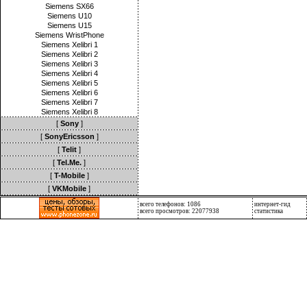
Siemens SX66
Siemens U10
Siemens U15
Siemens WristPhone
Siemens Xelibri 1
Siemens Xelibri 2
Siemens Xelibri 3
Siemens Xelibri 4
Siemens Xelibri 5
Siemens Xelibri 6
Siemens Xelibri 7
Siemens Xelibri 8
[
Sony
]
[
SonyEricsson
]
[
Telit
]
[
Tel.Me.
]
[
T-Mobile
]
[
VKMobile
]
всего телефонов: 1086
интернет-гид
всего просмотров: 22077938
статистика