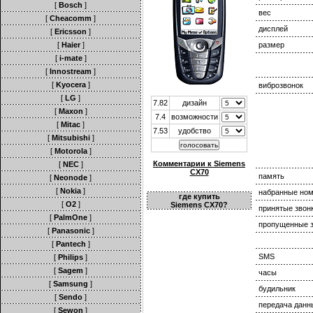
[
Bosch
]
вес
[
Cheacomm
]
дисплей
[
Ericsson
]
[
Haier
]
размер
[
i-mate
]
[
Innostream
]
[
Kyocera
]
виброзвонок
[
LG
]
7.82
дизайн
[
Maxon
]
7.4
возможности
[
Mitac
]
7.53
удобство
[
Mitsubishi
]
[
Motorola
]
Комментарии к Siemens
[
NEC
]
CX70
память
[
Neonode
]
[
Nokia
]
набранные но
где купить
[
O2
]
Siemens CX70?
принятые звон
[
PalmOne
]
пропущенные з
[
Panasonic
]
[
Pantech
]
SMS
[
Philips
]
[
Sagem
]
часы
[
Samsung
]
будильник
[
Sendo
]
передача данн
[
Sewon
]