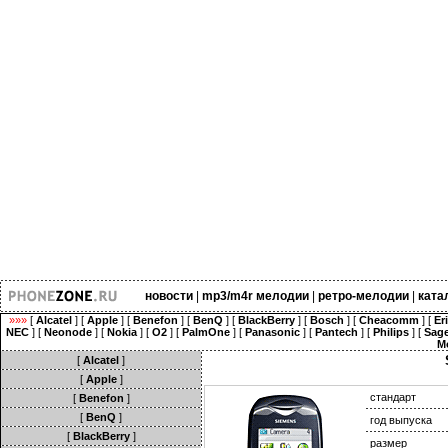
новости
|
mp3/m4r мелодии
|
ретро-мелодии
|
ката
»»»
[
Alcatel
] [
Apple
] [
Benefon
] [
BenQ
] [
BlackBerry
] [
Bosch
] [
Cheacomm
] [
Er
NEC
] [
Neonode
] [
Nokia
] [
O2
] [
PalmOne
] [
Panasonic
] [
Pantech
] [
Philips
] [
Sag
M
[
Alcatel
]
[
Apple
]
стандарт
[
Benefon
]
[
BenQ
]
год выпуска
[
BlackBerry
]
размер