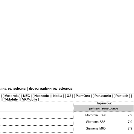
ы на телефоны
|
фотографии телефонов
] [
Motorola
] [
NEC
] [
Neonode
] [
Nokia
] [
O2
] [
PalmOne
] [
Panasonic
] [
Pantech
] [
] [
T-Mobile
] [
VKMobile
]
Партнеры:
рейтинг телефонов
Motorola E398
7.9
Siemens S65
7.9
Siemens M65
7.9