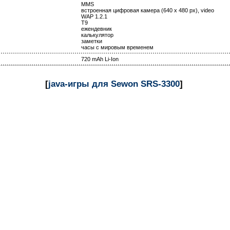
MMS
встроенная цифровая камера (640 x 480 px), video
WAP 1.2.1
T9
ежендевник
калькулятор
заметки
часы с мировым временем
720 mAh Li-Ion
[
java-игры для Sewon SRS-3300
]