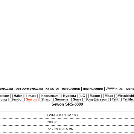
елодии
|
ретро-мелодии
|
каталог телефонов
|
полифония
|
JAVA-игры
|
цен
icsson
] [
Haier
] [
i-mate
] [
Innostream
] [
Kyocera
] [
LG
] [
Maxon
] [
Mitac
] [
Mitsubishi
sung
] [
Sendo
] [
Sewon
] [
Sharp
] [
Siemens
] [
Sony
] [
SonyEricsson
] [
Telit
] [
Tel.Me.
Sewon SRS-3300
GSM 900 / GSM 1800
2005 г.
72 х 39 х 26.5 мм