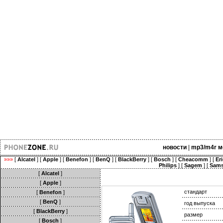
новости
|
mp3/m4r м
»»»
[
Alcatel
] [
Apple
] [
Benefon
] [
BenQ
] [
BlackBerry
] [
Bosch
] [
Cheacomm
] [
Er
Philips
] [
Sagem
] [
Sam
[
Alcatel
]
[
Apple
]
стандарт
[
Benefon
]
[
BenQ
]
год выпуска
[
BlackBerry
]
размер
[
Bosch
]