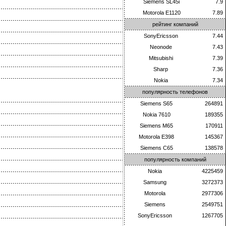
Siemens SL45i
7.9
Motorola E1120
7.89
рейтинг компаний
SonyEricsson
7.44
Neonode
7.43
Mitsubishi
7.39
Sharp
7.36
Nokia
7.34
популярность телефонов
Siemens S65
264891
Nokia 7610
189355
Siemens M65
170911
Motorola E398
145367
Siemens C65
138578
популярность компаний
Nokia
4225459
Samsung
3272373
Motorola
2977306
Siemens
2549751
SonyEricsson
1267705