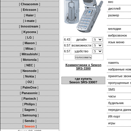
вес
[
Cheacomm
]
дисплей
[
Ericsson
]
[
Haier
]
размер
[
i-mate
]
[
Innostream
]
мелодии
[
Kyocera
]
виброзвонок
[
LG
]
6.43
дизайн
язык меню
[
Maxon
]
6.57
возможности
[
Mitac
]
6.57
удобство
[
Mitsubishi
]
[
Motorola
]
память
Комментарии к Sewon
[
NEC
]
SRS-3300
набранные но
[
Neonode
]
принятые звон
[
Nokia
]
где купить
[
O2
]
Sewon SRS-3300?
пропущенные з
[
PalmOne
]
SMS
[
Panasonic
]
часы
[
Pantech
]
будильник
[
Philips
]
[
Sagem
]
передача данн
[
Samsung
]
ИК-порт
[
Sendo
]
игры
[
Sewon
]