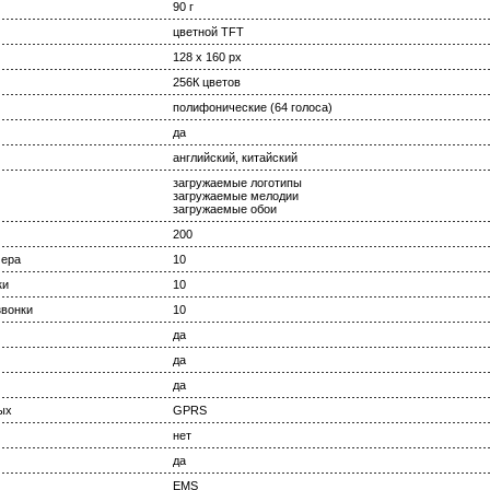
90 г
цветной TFT
128 x 160 px
256К цветов
полифонические (64 голоса)
да
английский, китайский
загружаемые логотипы
загружаемые мелодии
загружаемые обои
200
мера
10
ки
10
вонки
10
да
да
да
ых
GPRS
нет
да
EMS