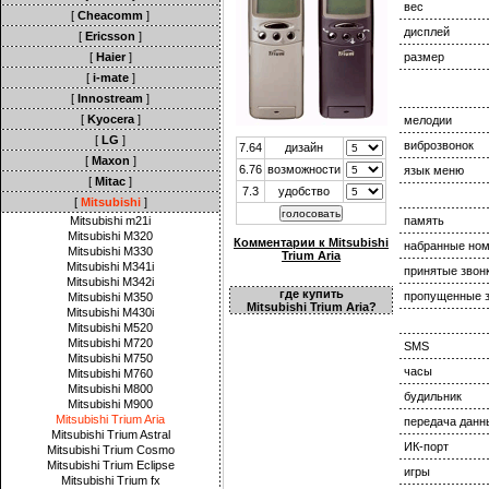
вес
[
Cheacomm
]
дисплей
[
Ericsson
]
[
Haier
]
размер
[
i-mate
]
[
Innostream
]
[
Kyocera
]
мелодии
[
LG
]
виброзвонок
7.64
дизайн
[
Maxon
]
6.76
возможности
язык меню
[
Mitac
]
7.3
удобство
[
Mitsubishi
]
Mitsubishi m21i
память
Mitsubishi M320
Комментарии к Mitsubishi
набранные но
Mitsubishi M330
Trium Aria
Mitsubishi M341i
принятые звон
Mitsubishi M342i
где купить
пропущенные з
Mitsubishi M350
Mitsubishi Trium Aria?
Mitsubishi M430i
Mitsubishi M520
Mitsubishi M720
SMS
Mitsubishi M750
часы
Mitsubishi M760
Mitsubishi M800
будильник
Mitsubishi M900
Mitsubishi Trium Aria
передача данн
Mitsubishi Trium Astral
ИК-порт
Mitsubishi Trium Cosmo
Mitsubishi Trium Eclipse
игры
Mitsubishi Trium fx