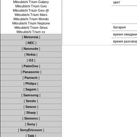
Mitsubishi Trium Galaxy
цвет
Mitsubishi Trium Geo
Mitsubishi Trium Geo-@
Mitsubishi Trium Mars
Mitsubishi Trium Mondo
Mitsubishi Trium Neptune
батарея
Mitsubishi Trium Sirius
Mitsubishi Trium xs
время ожидани
[
Motorola
]
время разгово
[
NEC
]
[
Neonode
]
[
Nokia
]
[
O2
]
[
PalmOne
]
[
Panasonic
]
[
Pantech
]
[
Philips
]
[
Sagem
]
[
Samsung
]
[
Sendo
]
[
Sewon
]
[
Sharp
]
[
Siemens
]
[
Sony
]
[
SonyEricsson
]
[
Telit
]