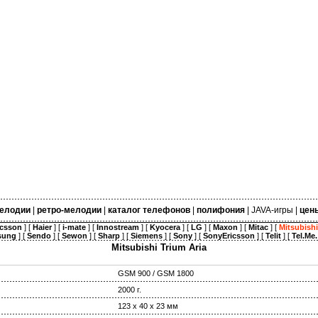
елодии
|
ретро-мелодии
|
каталог телефонов
|
полифония
|
JAVA-игры
|
цен
icsson
] [
Haier
] [
i-mate
] [
Innostream
] [
Kyocera
] [
LG
] [
Maxon
] [
Mitac
] [
Mitsubishi
sung
] [
Sendo
] [
Sewon
] [
Sharp
] [
Siemens
] [
Sony
] [
SonyEricsson
] [
Telit
] [
Tel.Me.
Mitsubishi Trium Aria
GSM 900 / GSM 1800
2000 г.
123 х 40 х 23 мм