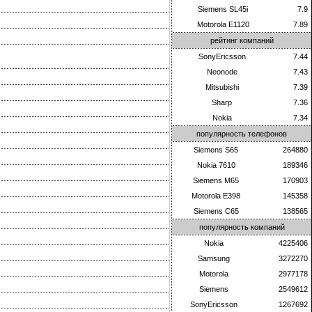
Siemens SL45i
7.9
Motorola E1120
7.89
рейтинг компаний
SonyEricsson
7.44
Neonode
7.43
Mitsubishi
7.39
Sharp
7.36
Nokia
7.34
популярность телефонов
Siemens S65
264880
Nokia 7610
189346
Siemens M65
170903
Motorola E398
145358
Siemens C65
138565
популярность компаний
Nokia
4225406
Samsung
3272270
Motorola
2977178
Siemens
2549612
SonyEricsson
1267692