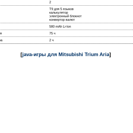
2
T9 для 5 языков
калькулятор
электронный блокнот
конвертор валют
580 mAh Li-Ion
я
75 ч
ра
2 ч
[
java-игры для Mitsubishi Trium Aria
]