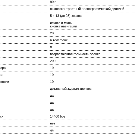
90 г
высококонтрастный полнографический дисплей
5 x 13 (до 25) знаков
иконки в меню
кнопка навигации
20
в телефоне
8
возрастающая громкость звонка
200
мера
10
ки
10
вонки
10
детальный журнал звонков
да
да
да
ых
14400 bps
нет
да