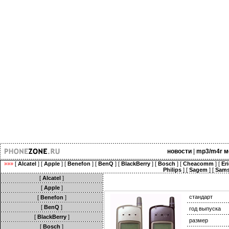
новости
|
mp3/m4r м
»»»
[
Alcatel
] [
Apple
] [
Benefon
] [
BenQ
] [
BlackBerry
] [
Bosch
] [
Cheacomm
] [
Er
Philips
] [
Sagem
] [
Sam
[
Alcatel
]
[
Apple
]
стандарт
[
Benefon
]
[
BenQ
]
год выпуска
[
BlackBerry
]
размер
[
Bosch
]