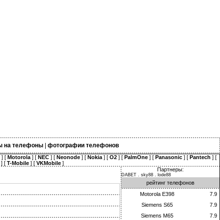
ы на телефоны
|
фотографии телефонов
] [
Motorola
] [
NEC
] [
Neonode
] [
Nokia
] [
O2
] [
PalmOne
] [
Panasonic
] [
Pantech
] [
] [
T-Mobile
] [
VKMobile
]
Партнеры:
DABET
.
sky88
.
lode88
рейтинг телефонов
Motorola E398
7.9
Siemens S65
7.9
Siemens M65
7.9